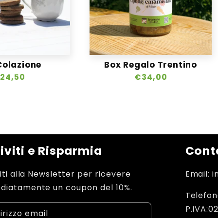
Colazione
Box Regalo Trentino
rezzo
24,50
Prezzo
€34,00
di
stino
listino
riviti e Risparmia
Conta
viti alla Newsletter per ricevere
Email: 
diatamente un coupon del 10%.
Telefon
P.IVA:0
irizzo email