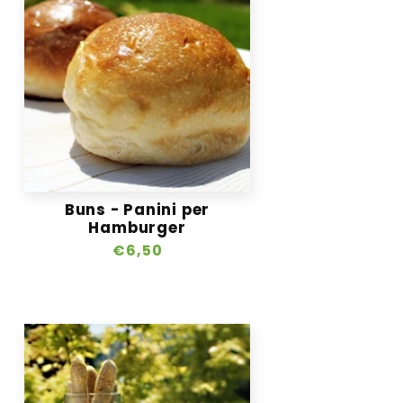
Buns - Panini per
Hamburger
Prezzo
€6,50
di
listino