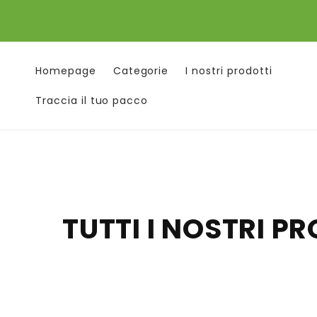
Vai
direttamente
ai contenuti
Homepage
Categorie
I nostri prodotti
Traccia il tuo pacco
C
TUTTI I NOSTRI P
o
l