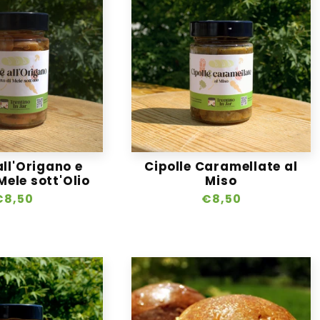
ll'Origano e
Cipolle Caramellate al
Mele sott'Olio
Miso
Prezzo
€8,50
Prezzo
€8,50
i
di
istino
listino