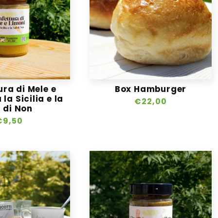
ra di Mele e
Box Hamburger
 la Sicilia e la
Prezzo
€22,00
 di Non
di
Prezzo
€9,50
listino
i
istino