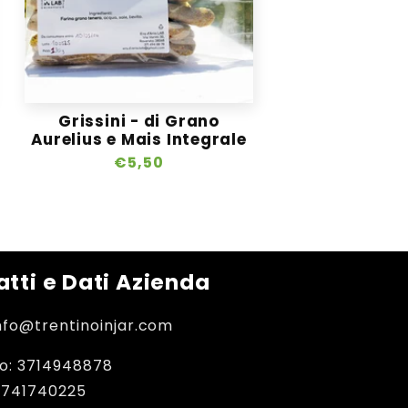
Grissini - di Grano
Aurelius e Mais Integrale
Prezzo
€5,50
di
listino
tti e Dati Azienda
info@trentinoinjar.com
o: 3714948878
2741740225