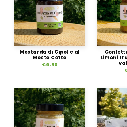
Mostarda di Cipolle al
Confettu
Mosto Cotto
Limoni tra
Val
Prezzo
€9,50
di
d
listino
l