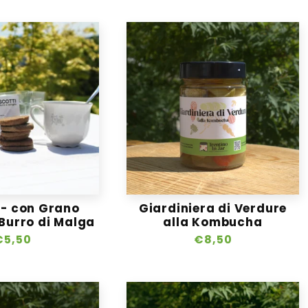
 - con Grano
Giardiniera di Verdure
 Burro di Malga
alla Kombucha
Prezzo
€5,50
Prezzo
€8,50
i
di
istino
listino