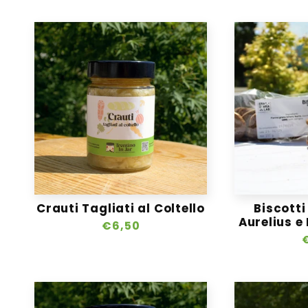
l
e
z
i
o
n
e
Crauti Tagliati al Coltello
Biscotti
Aurelius e
Prezzo
€6,50
:
di
d
listino
l