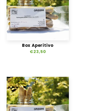
Box Aperitivo
Prezzo
€23,50
di
listino