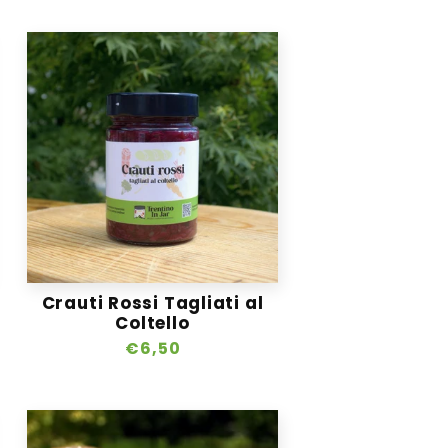
Crauti Rossi Tagliati al
Coltello
Prezzo
€6,50
di
listino